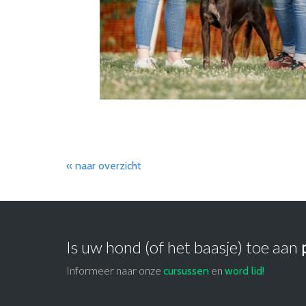
« naar overzicht
Is uw hond (of het baasje) toe aan
Informeer naar onze
en
cursussen
word lid!