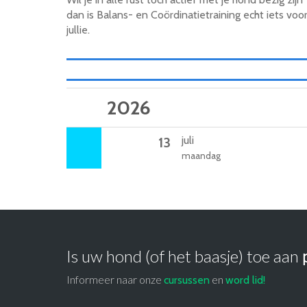
dan is Balans- en Coördinatietraining echt iets voo
jullie.
2026
juli
13
maandag
Is uw hond (of het baasje) toe aan
Informeer naar onze
en
cursussen
word lid!